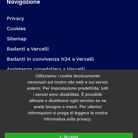
Navigazione
Privacy
Cookies
Sitemap
Badanti a Vercelli
Badanti in convivenza H24 a Vercelli
Assistenza ospedaliera a Vercelli
Utilizziamo i cookie tecnicamente
Badante per sostituzione ferie a Vercelli
necessari sul nostro sito web e sui servizi
esterni. Per impostazione predefinita, tutti
Assistenza anziani per pasti a Vercelli
i servizi sono disabilitati. È possibile
Assistenza per l’igiene degli anziani a Vercelli
attivare o disattivare ogni servizio se ne
avete bisogno o meno. Per ulteriori
Assistenza domiciliare diurna e notturna a Vercelli
informazioni si prega di leggere la nostra
informativa sulla privacy.
✓ Accetta