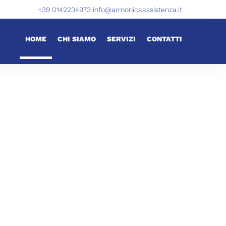
+39 0142234973
info@armonicaassistenza.it
HOME
CHI SIAMO
SERVIZI
CONTATTI