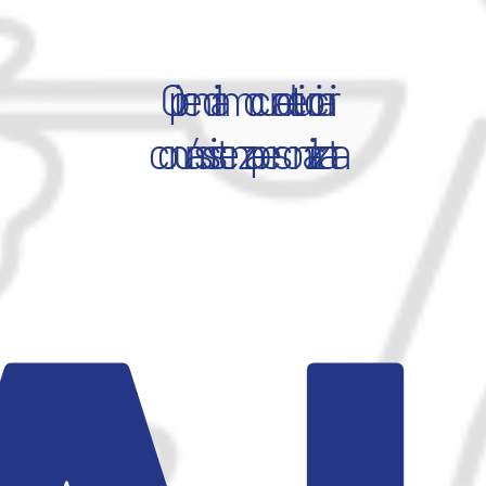
Ci prendiamo cura dei tuoi cari
con un’assistenza personalizzata