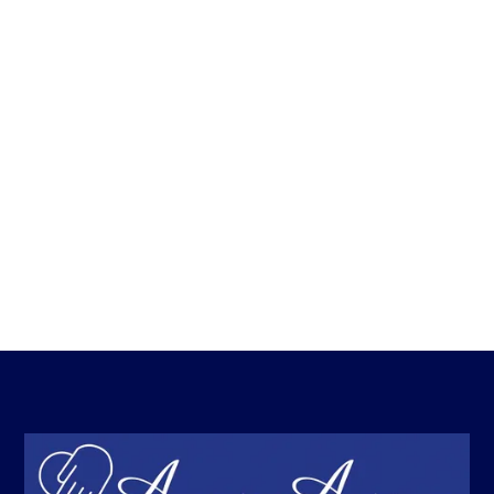
GDPR) e la cancellazione degli stessi (art. 17 GDPR), la limitazione
del trattamento che La riguardi (art. 18 GDPR), la portabilità dei dati
(art. 20 GDPR, ove ne ricorrano i presupposti) e di opporsi al
trattamento che La riguardi (artt. 21 e 22 GDPR, per le ipotesi ivi
menzionate e, in particolare, al trattamento per finalità di marketing
o che si traduca in un processo decisionale automatizzato,
compresa la profilazione, che produca effetti giuridici che lo
riguardano, ove ne ricorrano i presupposti). Le ricordiamo, altresì, il
Suo diritto, qualora il trattamento sia basato sul consenso, di
revocare detto consenso in qualsiasi momento, senza pregiudicare
la liceità del trattamento basata sul consenso prestato prima della
revoca; per fare ciò, può disiscriversi in ogni momento contattando il
titolare del trattamento ai recapiti pubblicati sul sito stesso. La
informiamo, inoltre, del diritto di proporre reclamo all’Autorità
Garante per la Protezione dei Dati Personali, quale autorità di
controllo operante in Italia, e di proporre ricorso giurisdizionale,