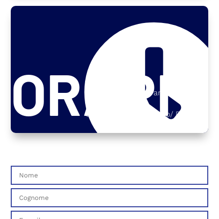
ORARI D
Lun-Ven: 9:00 am – 17:00 pm
Sab: su appuntamento/ Dom: Chius
APERT