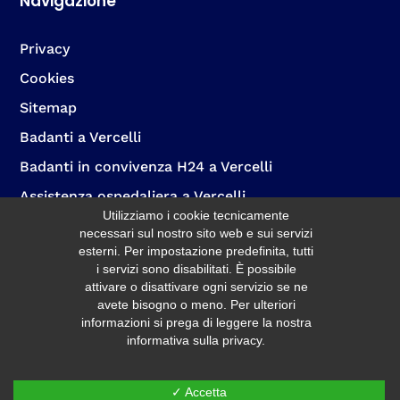
Navigazione
Privacy
Cookies
Sitemap
Badanti a Vercelli
Badanti in convivenza H24 a Vercelli
Assistenza ospedaliera a Vercelli
Utilizziamo i cookie tecnicamente
Badante per sostituzione ferie a Vercelli
necessari sul nostro sito web e sui servizi
esterni. Per impostazione predefinita, tutti
Assistenza anziani per pasti a Vercelli
i servizi sono disabilitati. È possibile
Assistenza per l’igiene degli anziani a Vercelli
attivare o disattivare ogni servizio se ne
avete bisogno o meno. Per ulteriori
Assistenza domiciliare diurna e notturna a Vercelli
informazioni si prega di leggere la nostra
informativa sulla privacy.
✓ Accetta